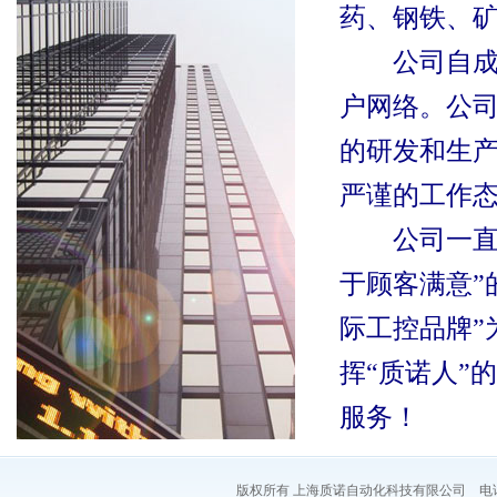
药、钢铁、
公司自
户网络。公
的研发和生
严谨的工作
公司一
于顾客满意
”
际工控品牌
”
挥
“
质诺人
”
服务！
版权所有 上海质诺自动化科技有限公司 电话：021-54