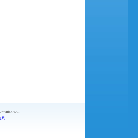
ntek.com
-1号