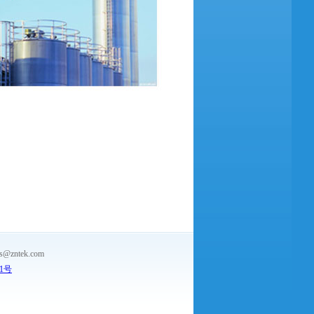
ntek.com
-1号